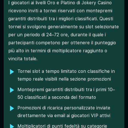
I giocatori ai livelli Oro e Platino di Jokery Casino
ricevono inviti a tornei riservati con montepremi
garantiti distribuiti tra i migliori classificati. Questi
tornei si svolgono generalmente su slot selezionate
per un periodo di 24–72 ore, durante il quale i
partecipanti competono per ottenere il punteggio
più alto in termini di moltiplicatore raggiunto o
vincita totale.
Tornei slot a tempo limitato con classifiche in
tempo reale visibili nella sezione promozioni
Montepremi garantiti distribuiti tra i primi 10–
50 classificati a seconda del formato
Promozioni di ricarica personalizzate inviate
direttamente via email ai giocatori VIP attivi
Moltiplicatori di punti fedeltà su categorie