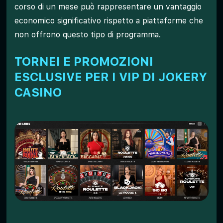
corso di un mese può rappresentare un vantaggio
economico significativo rispetto a piattaforme che
non offrono questo tipo di programma.
TORNEI E PROMOZIONI
ESCLUSIVE PER I VIP DI JOKERY
CASINO