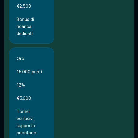
€2.500
Bonus di
ricarica
dedicati
Oro
15.000 punti
12%
€5.000
Tornei
esclusivi,
supporto
prioritario