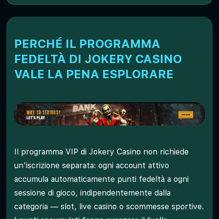
Perché il programma fedeltà di Jokery Casino vale
la pena esplorare
Il programma VIP di Jokery Casino: struttura e
vantaggi per livello
PERCHÉ IL PROGRAMMA
FEDELTÀ DI JOKERY CASINO
Come funziona il cashback di Jokery Casino e
quando viene accreditato
VALE LA PENA ESPLORARE
Tornei e promozioni esclusive per i VIP di Jokery
Casino
Jokery Casino VIP da smartphone: gestione del
programma fedeltà in mobilità
Come salire di livello nel programma VIP di Jokery
Casino: guida completa
Il programma VIP di Jokery Casino non richiede
un'iscrizione separata: ogni account attivo
accumula automaticamente punti fedeltà a ogni
sessione di gioco, indipendentemente dalla
categoria — slot, live casino o scommesse sportive.