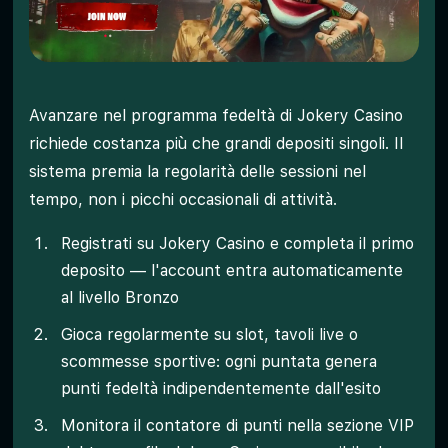
Avanzare nel programma fedeltà di Jokery Casino
richiede costanza più che grandi depositi singoli. Il
sistema premia la regolarità delle sessioni nel
tempo, non i picchi occasionali di attività.
Registrati su Jokery Casino e completa il primo
deposito — l'account entra automaticamente
al livello Bronzo
Gioca regolarmente su slot, tavoli live o
scommesse sportive: ogni puntata genera
punti fedeltà indipendentemente dall'esito
Monitora il contatore di punti nella sezione VIP