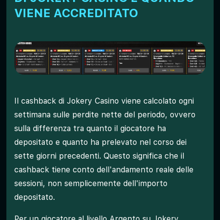
VIENE ACCREDITATO
Il cashback di Jokery Casino viene calcolato ogni
settimana sulle perdite nette del periodo, ovvero
sulla differenza tra quanto il giocatore ha
depositato e quanto ha prelevato nel corso dei
sette giorni precedenti. Questo significa che il
cashback tiene conto dell'andamento reale delle
sessioni, non semplicemente dell'importo
depositato.
Per un giocatore al livello Argento su Jokery