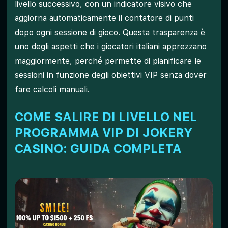
livello successivo, con un indicatore visivo che
aggiorna automaticamente il contatore di punti
dopo ogni sessione di gioco. Questa trasparenza è
uno degli aspetti che i giocatori italiani apprezzano
maggiormente, perché permette di pianificare le
sessioni in funzione degli obiettivi VIP senza dover
fare calcoli manuali.
COME SALIRE DI LIVELLO NEL
PROGRAMMA VIP DI JOKERY
CASINO: GUIDA COMPLETA