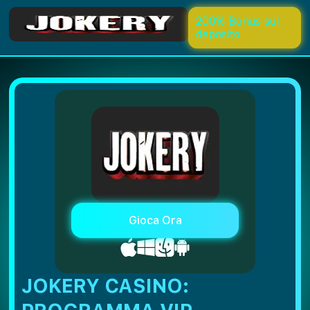
200% Bonus sul
deposito
Gioca Ora
JOKERY CASINO: