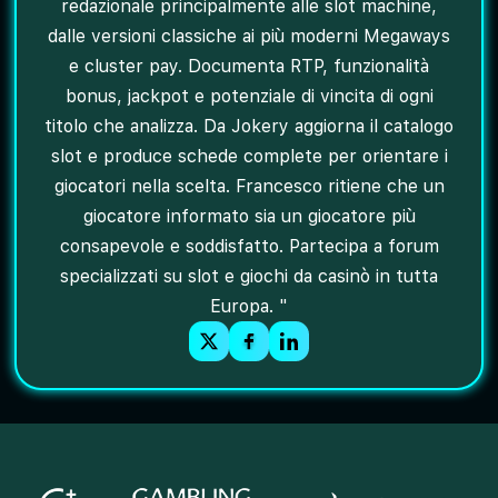
redazionale principalmente alle slot machine,
dalle versioni classiche ai più moderni Megaways
e cluster pay. Documenta RTP, funzionalità
bonus, jackpot e potenziale di vincita di ogni
titolo che analizza. Da Jokery aggiorna il catalogo
slot e produce schede complete per orientare i
giocatori nella scelta. Francesco ritiene che un
giocatore informato sia un giocatore più
consapevole e soddisfatto. Partecipa a forum
specializzati su slot e giochi da casinò in tutta
Europa. "