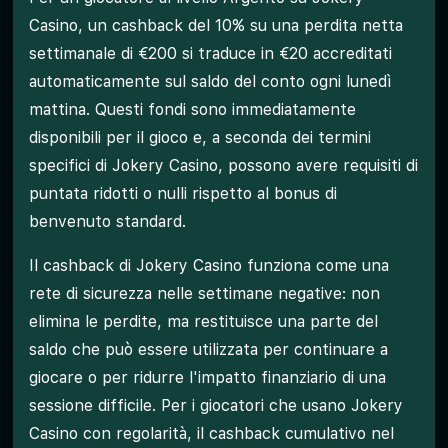
Casino, un cashback del 10% su una perdita netta
settimanale di €200 si traduce in €20 accreditati
automaticamente sul saldo del conto ogni lunedì
mattina. Questi fondi sono immediatamente
disponibili per il gioco e, a seconda dei termini
specifici di Jokery Casino, possono avere requisiti di
puntata ridotti o nulli rispetto al bonus di
benvenuto standard.
Il cashback di Jokery Casino funziona come una
rete di sicurezza nelle settimane negative: non
elimina le perdite, ma restituisce una parte del
saldo che può essere utilizzata per continuare a
giocare o per ridurre l'impatto finanziario di una
sessione difficile. Per i giocatori che usano Jokery
Casino con regolarità, il cashback cumulativo nel