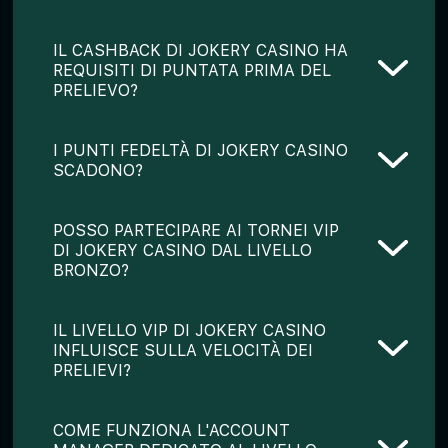
Non è necessaria alcuna iscrizione separata.
IL CASHBACK DI JOKERY CASINO HA
Ogni account Jokery Casino entra
REQUISITI DI PUNTATA PRIMA DEL
automaticamente al livello Bronzo al
PRELIEVO?
momento della registrazione e inizia ad
accumulare punti fedeltà dalla prima
sessione di gioco. L'avanzamento ai livelli
I termini specifici del cashback VIP di
superiori avviene automaticamente al
I PUNTI FEDELTÀ DI JOKERY CASINO
Jokery Casino sono indicati nella sezione
raggiungimento delle soglie di punti previste.
SCADONO?
promozioni del sito. In generale, il cashback
settimanale tende ad avere requisiti di
puntata inferiori rispetto al bonus di
I punti fedeltà di Jokery Casino rimangono
POSSO PARTECIPARE AI TORNEI VIP
benvenuto standard. Si consiglia di
validi finché l'account mantiene una
verificare le condizioni aggiornate
DI JOKERY CASINO DAL LIVELLO
sessione di gioco attiva nel periodo di
direttamente su Jokery Casino prima di
BRONZO?
riferimento. Un account inattivo per un
pianificare l'utilizzo del cashback.
periodo prolungato potrebbe subire una
riduzione del contatore di punti secondo le
I tornei esclusivi con montepremi garantiti
condizioni del programma fedeltà disponibili
IL LIVELLO VIP DI JOKERY CASINO
su Jokery Casino sono riservati ai livelli Oro
nella sezione dedicata del sito.
INFLUISCE SULLA VELOCITÀ DEI
e Platino. I giocatori Bronzo e Argento
PRELIEVI?
possono partecipare ai tornei aperti a tutti i
livelli, che vengono organizzati regolarmente
nella sezione promozioni della piattaforma
Sì. I giocatori ai livelli Oro e Platino di Jokery
con cadenza settimanale.
COME FUNZIONA L'ACCOUNT
Casino beneficiano di un accesso prioritario